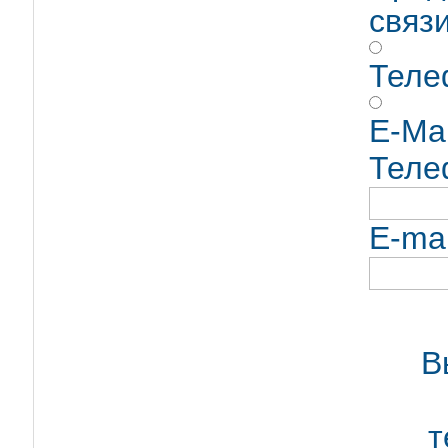
связ
Теле
E-Mai
Тел
E-ma
В
т